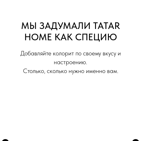
МЫ ЗАДУМАЛИ TATAR
HOME КАК СПЕЦИЮ
КУХНЯ
Добавляйте колорит по своему вкусу и
настроению.
Чем быстрее становится жизнь, тем
Столько, сколько нужно именно вам.
больше нам хочется замедлиться.
Особенно за столом.
Хочется неторопливо попить чай и
бродить взглядом по витиеватым
старинным узорам на ашъяулыке.