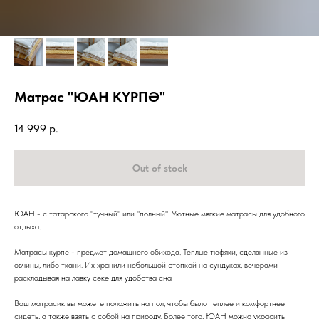
Матрас "ЮАН КҮРПӘ"
14 999
р.
Out of stock
ЮАН - с татарского "тучный" или "полный". Уютные мягкие матрасы для удобного
отдыха.
Матрасы курпе - предмет домашнего обихода. Теплые тюфяки, сделанные из
овчины, либо ткани. Их хранили небольшой стопкой на сундуках, вечерами
раскладывая на лавку сәке для удобства сна
Ваш матрасик вы можете положить на пол, чтобы было теплее и комфортнее
сидеть, а также взять с собой на природу. Более того, ЮАН можно украсить